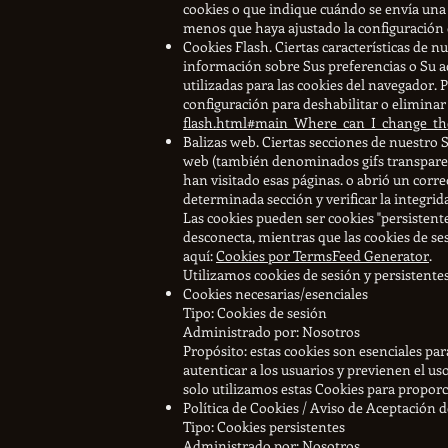
cookies o que indique cuándo se envía una c
menos que haya ajustado la configuración 
Cookies Flash. Ciertas características de 
información sobre Sus preferencias o Su ac
utilizadas para las cookies del navegador
configuración para deshabilitar o eliminar
flash.html#main_Where_can_I_change_the_
Balizas web. Ciertas secciones de nuestro
web (también denominados gifs transparente
han visitado esas páginas. o abrió un corre
determinada sección y verificar la integrida
Las cookies pueden ser cookies "persistent
desconecta, mientras que las cookies de s
aquí:
Cookies por TermsFeed Generator
.
Utilizamos cookies de sesión y persistentes
Cookies necesarias/esenciales
Tipo: Cookies de sesión
Administrado por: Nosotros
Propósito: estas cookies son esenciales par
autenticar a los usuarios y previenen el us
solo utilizamos estas Cookies para proporci
Política de Cookies / Aviso de Aceptación 
Tipo: Cookies persistentes
Administrado por: Nosotros