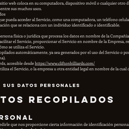
itio web coloca en su computadora, dispositivo móvil o cualquier otro di
b entre sus muchos usos.
idos
 que pueda acceder al Servicio, como una computadora, un teléfono celular
ción que se relaciona con un individuo identificado o identificable.
persona física o jurídica que procesa los datos en nombre de la Compañía.
ilitar el Servicio, proporcionar el Servicio en nombre de la Empresa, rea
mo se utiliza el Servicio.
copilados automáticamente, ya sea generados por el uso del Servicio o por
na).
ards, accesible desde
https://www.cliftonbilliards.com/
tiliza el Servicio, o la empresa u otra entidad legal en nombre de la cual 
e sus datos personales
atos recopilados
ersonal
dirle que nos proporcione cierta información de identificación personal