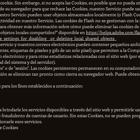
ookie. Sin embargo, si no acepta las Cookies, es posible que no pueda uti
de su navegador para que rechace las Cookies, nuestro Servicio puede us
nuestro Servicio pueden usar objetos almacenados localmente (o Flash Co
tividad en nuestro Servicio. Las cookies de Flash no se gestionan con l
. Para obtener más información sobre cómo puede eliminar las cookies de
 objetos locales compartidos?" disponible en
https://helpx.adobe.com/fla
settings_for_disabling__or_deleting_local_shared_objects_
 Servicio y nuestros correos electrónicos pueden contener pequeños arch
s, etiquetas de píxeles y gifs de un solo píxel) que permiten a la Comp
o electrónico y para otras estadísticas relacionadas con el sitio web (por
d del sistema y del servidor).
es" o de "sesión". Las cookies persistentes permanecen en su computador
esión se eliminan tan pronto como cierra su navegador web. Puede obten
 para los fines establecidos a continuación:
a brindarle los servicios disponibles a través del sitio web y permitirle 
o fraudulento de cuentas de usuario. Sin estas Cookies, no se pueden prop
onarle esos servicios.
de Cookies